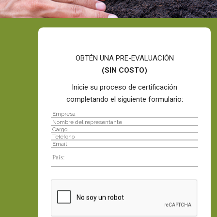
OBTÉN UNA PRE-EVALUACIÓN
(SIN COSTO)
Inicie su proceso de certificación
completando el siguiente formulario:
Por
favor,
deja
este
campo
vacío.