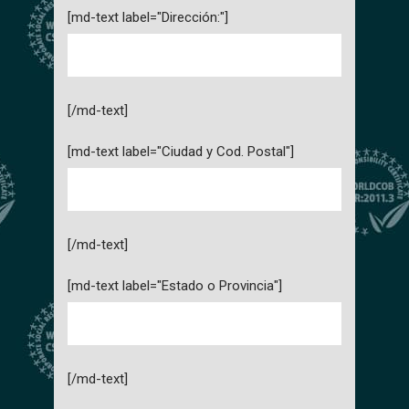
[md-text label="Dirección:"]
[/md-text]
[md-text label="Ciudad y Cod. Postal"]
[/md-text]
[md-text label="Estado o Provincia"]
[/md-text]