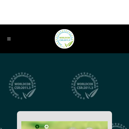
[ Español ]
[ English ]